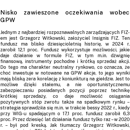
Nisko zawieszone oczekiwania wobec
GPW
Jednym z najbardziej rozpoznawalnych zarządzających FIZ-
em jest Grzegorz Witkowski, założyciel Insignis FIZ. Ten
fundusz ma blisko dziesięcioletnią historię, w 2024 r.
zarobił 12,1 proc. Fundusz wykorzystuje możliwości, jakie
daje działanie w formule FIZ, w tym m.in. dźwignię
finansową, instrumenty pochodne i krótką sprzedaż akcji.
Do tego ma charakter neutralny rynkowo, co oznacza, że
choć inwestuje w notowane na GPW akcje, to jego wyniki
mają bliską zera korelację z koniunkturą na giełdzie. Jest to
możliwe dzięki stałemu, a nie oportunistycznemu
zabezpieczaniu posiadanych pozycji poprzez technikę
krótkiej sprzedaży, co daje możliwość osiągania
pozytywnych stóp zwrotu także na spadkowym rynku –
strategia sprawdziła się m.in. w trakcie bessy 2022 r., kiedy
przy WIG-u spadającym o 17,1 proc. fundusz zarobił 6,3
proc. Przez dziesięć lat działania fundusz tylko raz – w 2020
r. – był pod kreską. Jak tłumaczy Grzegorz Witkowski,