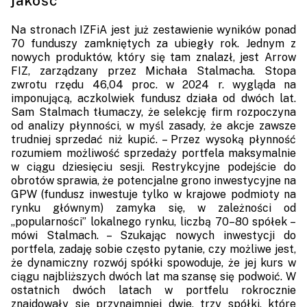
jakość
Na stronach IZFiA jest już zestawienie wyników ponad
70 funduszy zamkniętych za ubiegły rok. Jednym z
nowych produktów, który się tam znalazł, jest Arrow
FIZ, zarządzany przez Michała Stalmacha. Stopa
zwrotu rzędu 46,04 proc. w 2024 r. wygląda na
imponującą, aczkolwiek fundusz działa od dwóch lat.
Sam Stalmach tłumaczy, że selekcję firm rozpoczyna
od analizy płynności, w myśl zasady, że akcje zawsze
trudniej sprzedać niż kupić. – Przez wysoką płynność
rozumiem możliwość sprzedaży portfela maksymalnie
w ciągu dziesięciu sesji. Restrykcyjne podejście do
obrotów sprawia, że potencjalne grono inwestycyjne na
GPW (fundusz inwestuje tylko w krajowe podmioty na
rynku głównym) zamyka się, w zależności od
„popularności” lokalnego rynku, liczbą 70–80 spółek –
mówi Stalmach. – Szukając nowych inwestycji do
portfela, zadaję sobie często pytanie, czy możliwe jest,
że dynamiczny rozwój spółki spowoduje, że jej kurs w
ciągu najbliższych dwóch lat ma szansę się podwoić. W
ostatnich dwóch latach w portfelu rokrocznie
znajdowały się przynajmniej dwie, trzy spółki, które