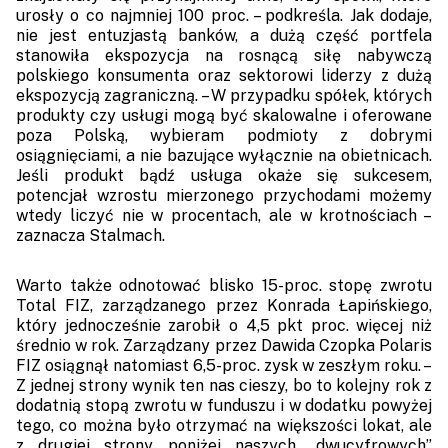
urosły o co najmniej 100 proc. – podkreśla. Jak dodaje,
nie jest entuzjastą banków, a dużą część portfela
stanowiła ekspozycja na rosnącą siłę nabywczą
polskiego konsumenta oraz sektorowi liderzy z dużą
ekspozycją zagraniczną. – W przypadku spółek, których
produkty czy usługi mogą być skalowalne i oferowane
poza Polską, wybieram podmioty z dobrymi
osiągnięciami, a nie bazujące wyłącznie na obietnicach.
Jeśli produkt bądź usługa okaże się sukcesem,
potencjał wzrostu mierzonego przychodami możemy
wtedy liczyć nie w procentach, ale w krotnościach –
zaznacza Stalmach.
Warto także odnotować blisko 15-proc. stopę zwrotu
Total FIZ, zarządzanego przez Konrada Łapińskiego,
który jednocześnie zarobił o 4,5 pkt proc. więcej niż
średnio w rok. Zarządzany przez Dawida Czopka Polaris
FIZ osiągnął natomiast 6,5-proc. zysk w zeszłym roku. –
Z jednej strony wynik ten nas cieszy, bo to kolejny rok z
dodatnią stopą zwrotu w funduszu i w dodatku powyżej
tego, co można było otrzymać na większości lokat, ale
z drugiej strony poniżej naszych „dwucyfrowych”