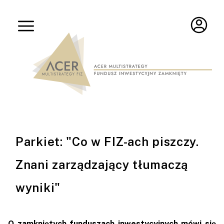
Parkiet: "Co w FIZ-ach piszczy.
Znani zarządzający tłumaczą
wyniki"
O zamkniętych funduszach inwestycyjnych mówi się