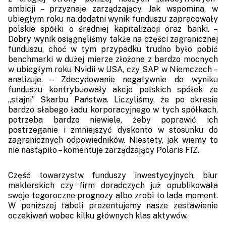
ambicji – przyznaje zarządzający. Jak wspomina, w
ubiegłym roku na dodatni wynik funduszu zapracowały
polskie spółki o średniej kapitalizacji oraz banki. –
Dobry wynik osiągnęliśmy także na części zagranicznej
funduszu, choć w tym przypadku trudno było pobić
benchmarki w dużej mierze złożone z bardzo mocnych
w ubiegłym roku Nvidii w USA, czy SAP w Niemczech –
analizuje. – Zdecydowanie negatywnie do wyniku
funduszu kontrybuowały akcje polskich spółek ze
„stajni” Skarbu Państwa. Liczyliśmy, że po okresie
bardzo słabego ładu korporacyjnego w tych spółkach,
potrzeba bardzo niewiele, żeby poprawić ich
postrzeganie i zmniejszyć dyskonto w stosunku do
zagranicznych odpowiedników. Niestety, jak wiemy to
nie nastąpiło – komentuje zarządzający Polaris FIZ.
Część towarzystw funduszy inwestycyjnych, biur
maklerskich czy firm doradczych już opublikowała
swoje tegoroczne prognozy albo zrobi to lada moment.
W poniższej tabeli prezentujemy nasze zestawienie
oczekiwań wobec kilku głównych klas aktywów.