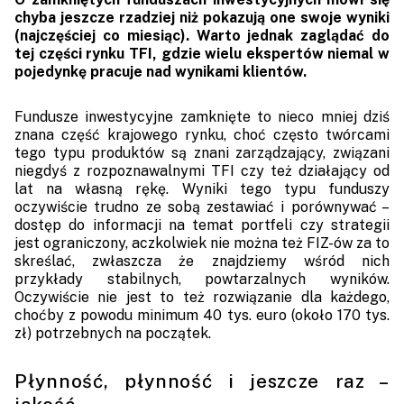
chyba jeszcze rzadziej niż pokazują one swoje wyniki
(najczęściej co miesiąc). Warto jednak zaglądać do
tej części rynku TFI, gdzie wielu ekspertów niemal w
pojedynkę pracuje nad wynikami klientów.
Fundusze inwestycyjne zamknięte to nieco mniej dziś
znana część krajowego rynku, choć często twórcami
tego typu produktów są znani zarządzający, związani
niegdyś z rozpoznawalnymi TFI czy też działający od
lat na własną rękę. Wyniki tego typu funduszy
oczywiście trudno ze sobą zestawiać i porównywać –
dostęp do informacji na temat portfeli czy strategii
jest ograniczony, aczkolwiek nie można też FIZ-ów za to
skreślać, zwłaszcza że znajdziemy wśród nich
przykłady stabilnych, powtarzalnych wyników.
Oczywiście nie jest to też rozwiązanie dla każdego,
choćby z powodu minimum 40 tys. euro (około 170 tys.
zł) potrzebnych na początek.
Płynność, płynność i jeszcze raz –