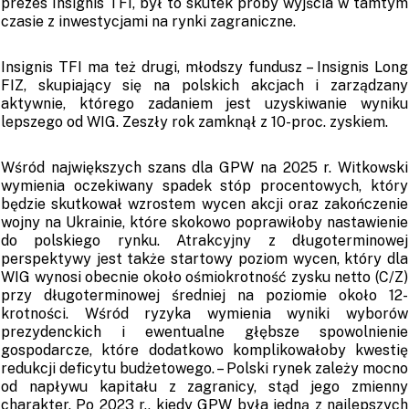
prezes Insignis TFI, był to skutek próby wyjścia w tamtym
czasie z inwestycjami na rynki zagraniczne.
Insignis TFI ma też drugi, młodszy fundusz – Insignis Long
FIZ, skupiający się na polskich akcjach i zarządzany
aktywnie, którego zadaniem jest uzyskiwanie wyniku
lepszego od WIG. Zeszły rok zamknął z 10-proc. zyskiem.
Wśród największych szans dla GPW na 2025 r. Witkowski
wymienia oczekiwany spadek stóp procentowych, który
będzie skutkował wzrostem wycen akcji oraz zakończenie
wojny na Ukrainie, które skokowo poprawiłoby nastawienie
do polskiego rynku. Atrakcyjny z długoterminowej
perspektywy jest także startowy poziom wycen, który dla
WIG wynosi obecnie około ośmiokrotność zysku netto (C/Z)
przy długoterminowej średniej na poziomie około 12-
krotności. Wśród ryzyka wymienia wyniki wyborów
prezydenckich i ewentualne głębsze spowolnienie
gospodarcze, które dodatkowo komplikowałoby kwestię
redukcji deficytu budżetowego. – Polski rynek zależy mocno
od napływu kapitału z zagranicy, stąd jego zmienny
charakter. Po 2023 r., kiedy GPW była jedną z najlepszych