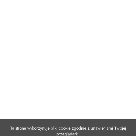
Ta strona wykorzystuje pliki cookie zgodnie z ustawieniami Twojej
przeglądarki.