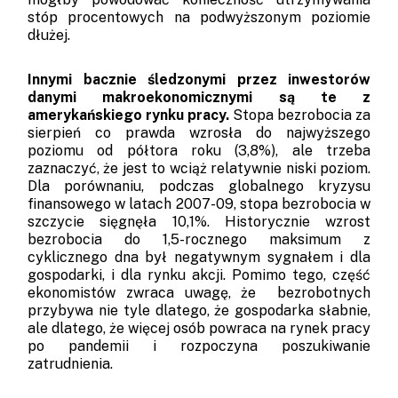
stóp procentowych na podwyższonym poziomie
dłużej.
Innymi bacznie śledzonymi przez inwestorów
danymi makroekonomicznymi są te z
amerykańskiego rynku pracy.
Stopa bezrobocia za
sierpień co prawda wzrosła do najwyższego
poziomu od półtora roku (3,8%), ale trzeba
zaznaczyć, że jest to wciąż relatywnie niski poziom.
Dla porównaniu, podczas globalnego kryzysu
finansowego w latach 2007-09, stopa bezrobocia w
szczycie sięgnęła 10,1%. Historycznie wzrost
bezrobocia do 1,5-rocznego maksimum z
cyklicznego dna był negatywnym sygnałem i dla
gospodarki, i dla rynku akcji. Pomimo tego, część
ekonomistów zwraca uwagę, że bezrobotnych
przybywa nie tyle dlatego, że gospodarka słabnie,
ale dlatego, że więcej osób powraca na rynek pracy
po pandemii i rozpoczyna poszukiwanie
zatrudnienia.