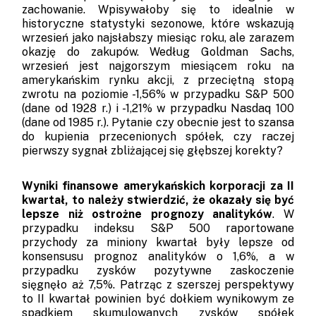
zachowanie. Wpisywałoby się to idealnie w
historyczne statystyki sezonowe, które wskazują
wrzesień jako najsłabszy miesiąc roku, ale zarazem
okazję do zakupów. Według Goldman Sachs,
wrzesień jest najgorszym miesiącem roku na
amerykańskim rynku akcji, z przeciętną stopą
zwrotu na poziomie -1,56% w przypadku S&P 500
(dane od 1928 r.) i -1,21% w przypadku Nasdaq 100
(dane od 1985 r.). Pytanie czy obecnie jest to szansa
do kupienia przecenionych spółek, czy raczej
pierwszy sygnał zbliżającej się głębszej korekty?
Wyniki finansowe amerykańskich korporacji za II
kwartał, to należy stwierdzić, że okazały się być
lepsze niż ostrożne prognozy analityków
. W
przypadku indeksu S&P 500 raportowane
przychody za miniony kwartał były lepsze od
konsensusu prognoz analityków o 1,6%, a w
przypadku zysków pozytywne zaskoczenie
sięgnęło aż 7,5%. Patrząc z szerszej perspektywy
to II kwartał powinien być dołkiem wynikowym ze
spadkiem skumulowanych zysków spółek