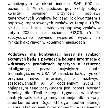
wchodzących w skład indeksu S&P 500 na
poziomie -5,4% r/r, podczas gdy każdy kolejny
kwartał powinien przynosić poprawę
generowanych wyników, kończąc rok kwartałem z
poprawą raportowanych zysków w tempie +9,5%
r/r i jeszcze bardziej widoczną poprawą zysków w
całym 2024 r. na poziomie +12,0% r/r. To
zdecydowanie powinno wspierać wyceny na
rynkach akcyjnych w kolejnych miesiącach.
Podstawą dla kontynuacji hossy na rynkach
akcyjnych będą z pewnością kolejne informację o
wdrażanych produktach opartych o sztuczną
inteligencję
przez największe spółki
technologiczne w USA. W zasadzie każdy tydzień
przynosi nowe informację o możliwych
zastosowaniach AI w codziennym życiu, a
najlepszym tego przykładem jest raport Morgan
Stanley dla Tesli z tego tygodnia, w którym
analityk wskazał ogromny potencjał dla rozwoju
superkomputera Dojo, którego spółka planuje
wykorzystać do analizy ogromnych ilości danych z