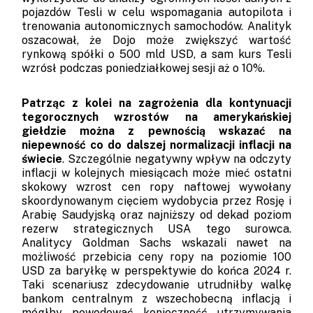
pojazdów Tesli w celu wspomagania autopilota i
trenowania autonomicznych samochodów. Analityk
oszacował, że Dojo może zwiększyć wartość
rynkową spółki o 500 mld USD, a sam kurs Tesli
wzrósł podczas poniedziałkowej sesji aż o 10%.
Patrząc z kolei na zagrożenia dla kontynuacji
tegorocznych wzrostów na amerykańskiej
giełdzie można z pewnością wskazać na
niepewność co do dalszej normalizacji inflacji na
świecie
. Szczególnie negatywny wpływ na odczyty
inflacji w kolejnych miesiącach może mieć ostatni
skokowy wzrost cen ropy naftowej wywołany
skoordynowanym cięciem wydobycia przez Rosję i
Arabię Saudyjską oraz najniższy od dekad poziom
rezerw strategicznych USA tego surowca.
Analitycy Goldman Sachs wskazali nawet na
możliwość przebicia ceny ropy na poziomie 100
USD za baryłkę w perspektywie do końca 2024 r.
Taki scenariusz zdecydowanie utrudniłby walkę
bankom centralnym z wszechobecną inflacją i
mógłby powodować konieczność utrzymywania