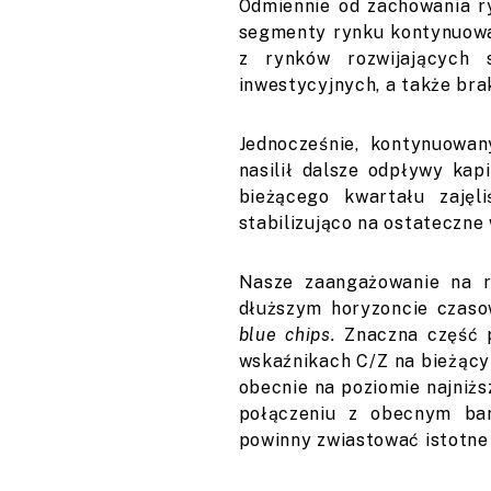
Odmiennie od zachowania r
segmenty rynku kontynuowa
z rynków rozwijających
inwestycyjnych, a także bra
Jednocześnie, kontynuowa
nasilił dalsze odpływy kap
bieżącego kwartału zaję
stabilizująco na ostateczne 
Nasze zaangażowanie na r
dłuższym horyzoncie czaso
blue chips.
Znaczna część p
wskaźnikach C/Z na bieżący 
obecnie na poziomie najniżs
połączeniu z obecnym ba
powinny zwiastować istotne