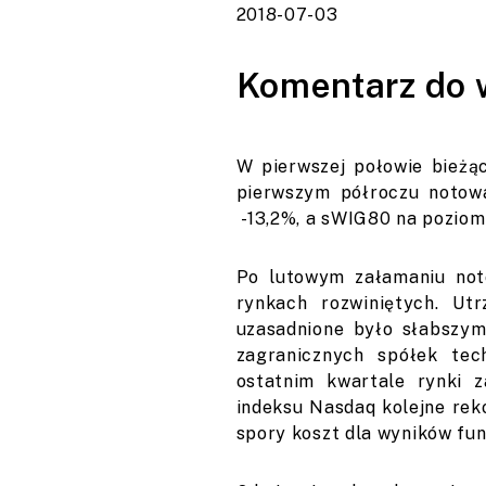
2018-07-03
Komentarz do w
W pierwszej połowie bieżą
pierwszym półroczu notowa
-13,2%, a sWIG80 na poziomi
Po lutowym załamaniu not
rynkach rozwiniętych. Ut
uzasadnione było słabszym
zagranicznych spółek tec
ostatnim kwartale rynki 
indeksu Nasdaq kolejne rek
spory koszt dla wyników fun