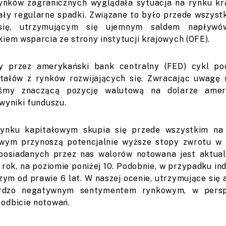
ynków zagranicznych wyglądała sytuacja na rynku kr
ły regularne spadki. Związane to było przede wszyst
 się, utrzymującym się ujemnym saldem napływó
kiem wsparcia ze strony instytucji krajowych (OFE).
ny przez amerykański bank centralny (FED) cykl p
itałów z rynków rozwijających się. Zwracając uwagę
liśmy znaczącą pozycję walutową na dolarze amer
wyniki funduszu.
ynku kapitałowym skupia się przede wszystkim na
wym przynoszą potencjalnie wyższe stopy zwrotu w 
osiadanych przez nas walorów notowana jest aktual
rok, na poziomie poniżej 10. Podobnie, w przypadku in
zym od prawie 6 lat. W naszej ocenie, utrzymujące się
rdzo negatywnym sentymentem rynkowym, w perspe
 odbicie notowań.