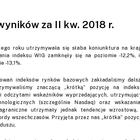
yników za II kw. 2018 r.
cego roku utrzymywała się słaba koniunktura na kr
nia indeksu WIG zamknęły się na poziomie -12,2%,
e -13,1%.
owań indeksów rynków bazowych zakładaliśmy dals
rzymywaliśmy znaczącą „krótką” pozycję na inde
i odczytami wskaźników wyprzedających, utrzymują
hnologicznych (szczególnie Nasdaq) oraz wskazania
zagraniczne utrzymały jednak tendencje wzrostową,
ordy wszechczasów. Przyjęta przez nas „krótka” pozyc
duszu.