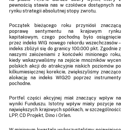
pewnością stawia nas w czołówce dostępnych na
rynku strategii absolutnej stopy zwrotu.
Początek bieżącego roku przyniósł znaczącą
poprawę sentymentu na krajowym rynku
kapitałowym, czego pochodną było osiągnięcie
przez indeks WIG nowego rekordu wszechczasów –
indeks zbliżył się do granicy 100.000 pkt. Zgodnie z
naszymi założeniami z końcówki minionego roku,
kiedy wskazywaliśmy na zejście mnożników wycen
polskich akcji do atrakcyjnie niskich poziomów po
kilkumiesięcznej korekcie, zwiększyliśmy znacząco
alokację na indeks WIG20 poprzez instrumenty
pochodne.
Portfel części akcyjnej miał znaczący wpływ na
wyniki Funduszu. Istotny wpływ miały pozycje na
największych krajowych spółkach, w szczególności:
LPP, CD Projekt, Dino i Orlen.
W minionym kwartale wykorzystaliśmy pojawiające