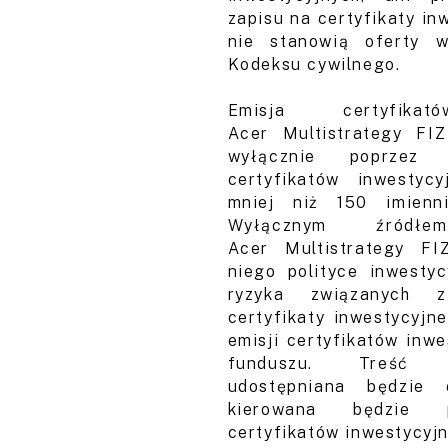
zapisu na certyfikaty in
nie stanowią oferty w
Kodeksu cywilnego.
Emisja certyfikat
Acer
Multistrategy
FIZ 
wyłącznie poprzez 
certyfikatów inwestyc
mniej niż 150 imienn
Wyłącznym źródł
Acer
Multistrategy
FIZ
niego polityce inwestyc
ryzyka związanych 
certyfikaty inwestycyjn
emisji certyfikatów inwe
funduszu. Treść 
udostępniana będzie
kierowana będzie p
certyfikatów inwestycyjn