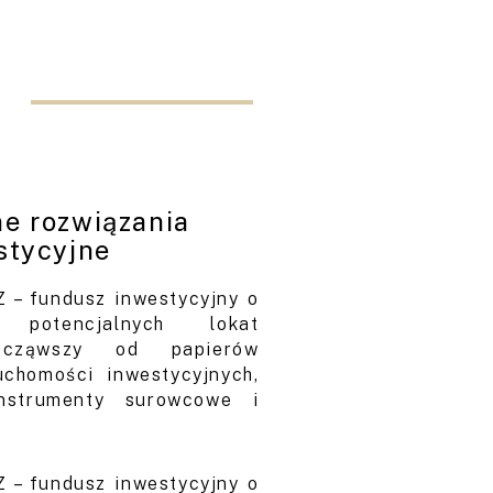
e rozwiązania
stycyjne
Z – fundusz inwestycyjny o
e potencjalnych lokat
ocząwszy od papierów
uchomości inwestycyjnych,
instrumenty surowcowe i
Z – fundusz inwestycyjny o