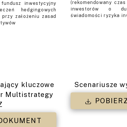
(rekomendowany czas i
 fundusz inwestycyjny
inwestorów o du
ieczeń hedgingowych
świadomości ryzyka i
 przy założeniu zasad
ktywów
ający kluczowe
Scenariusze w
r Multistrategy
POBIER
Z
 DOKUMENT