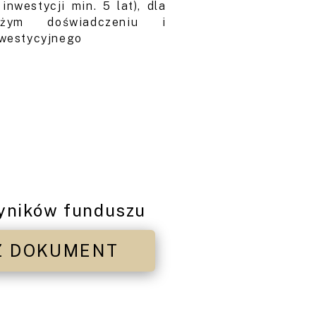
nwestycji min. 5 lat), dla
żym doświadczeniu i
nwestycyjnego
yników funduszu
Z DOKUMENT