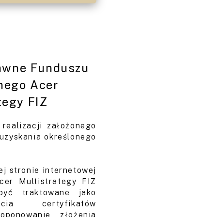
rawne Funduszu
nego Acer
tegy FIZ
realizacji założonego
 uzyskania określonego
j stronie internetowej
Acer
Multistrategy
FIZ
yć traktowane jako
cia certyfikatów
roponowanie złożenia