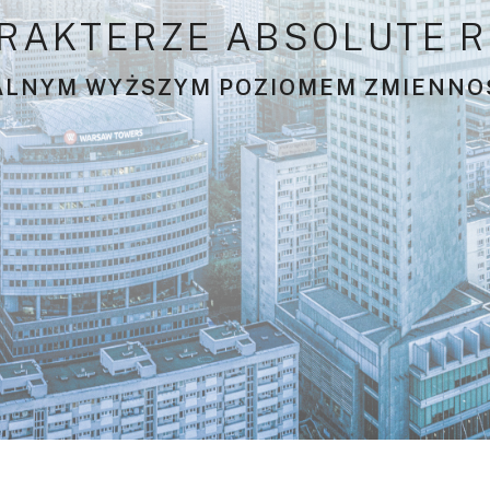
R
A
K
T
E
R
Z
E
A
B
S
O
L
U
T
E
R
A
L
N
Y
M
W
Y
Ż
S
Z
Y
M
P
O
Z
I
O
M
E
M
Z
M
I
E
N
N
O