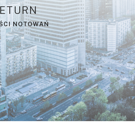
E
T
U
R
N
Ś
C
I
N
O
T
O
W
A
Ń