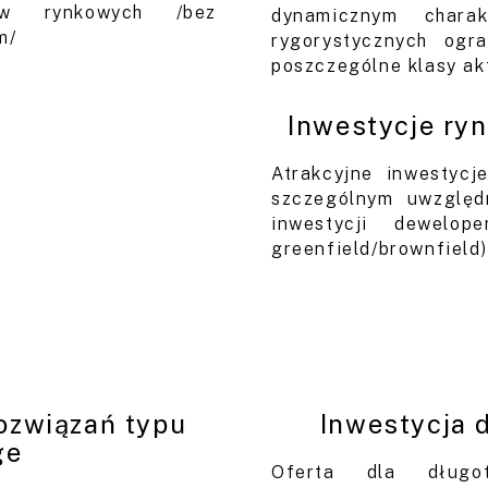
ów rynkowych /bez
dynamicznym charak
m/
rygorystycznych ogr
poszczególne klasy a
Inwestycje ry
Atrakcyjne inwestycj
szczególnym uwzględ
inwestycji dewelope
greenfield/brownfield)
ozwiązań typu
Inwestycja 
ge
Oferta dla długot