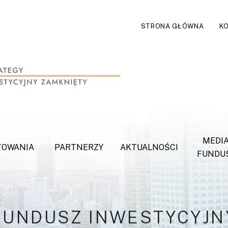
STRONA GŁÓWNA
K
MEDIA
TOWANIA
PARTNERZY
AKTUALNOŚCI
FUNDU
F
U
N
D
U
S
Z
I
N
W
E
S
T
Y
C
Y
J
N