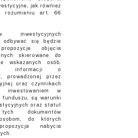
westycyjne, jak również
 rozumieniu art. 66
ów inwestycyjnych
odbywać się będzie
propozycje objęcia
yjnych skierowane do
ie wskazanych osób.
em informacji o
, prowadzonej przez
yjnej oraz czynnikach
z inwestowaniem w
e funduszu, są warunki
stycyjnych oraz statut
tych dokumentów
 osobom, do których
ropozycja nabycia
ych.