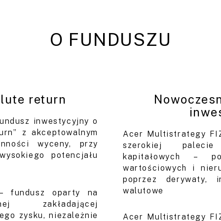
O FUNDUSZU
lute return
Nowoczesn
inwe
fundusz inwestycyjny o
turn” z akceptowalnym
Acer Multistrategy FI
nności wyceny, przy
szerokiej paleci
wysokiego potencjału
kapitałowych – p
wartościowych i nier
poprzez derywaty, 
walutowe
 – fundusz oparty na
jnej zakładającej
go zysku, niezależnie
Acer Multistrategy FI