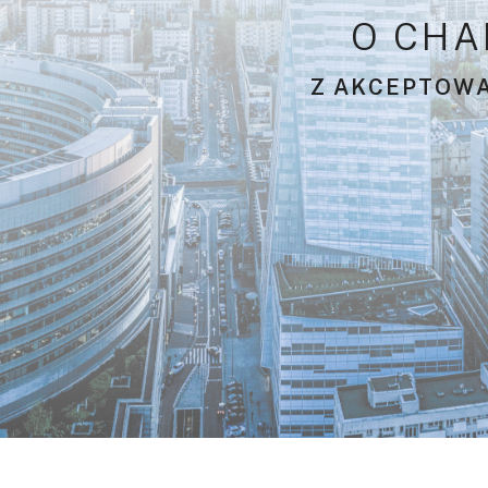
O
C
H
A
Z
A
K
C
E
P
T
O
W